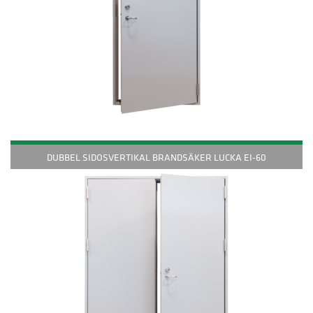
DUBBEL SIDOSVERTIKAL BRANDSÄKER LUCKA EI-60